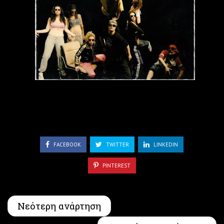
FACEBOOK
TWITTER
LINKEDIN
PINTEREST
Νεότερη ανάρτηση